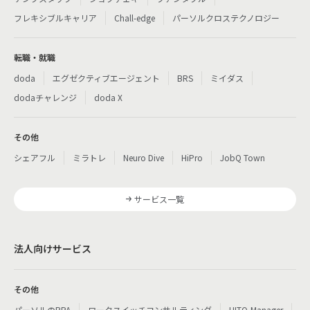
フレキシブルキャリア
Chall-edge
パーソルクロステクノロジー
転職・就職
doda
エグゼクティブエージェント
BRS
ミイダス
dodaチャレンジ
doda X
その他
シェアフル
ミラトレ
Neuro Dive
HiPro
JobQ Town
サービス一覧
法人向けサービス
その他
パーソルのRPA
ワークスイッチコンサルティング
HITO-Manager