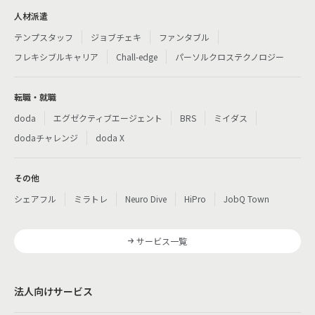
人材派遣
テンプスタッフ
ジョブチェキ
ファンタブル
フレキシブルキャリア
Chall-edge
パーソルクロステクノロジー
転職・就職
doda
エグゼクティブエージェント
BRS
ミイダス
dodaチャレンジ
doda X
その他
シェアフル
ミラトレ
Neuro Dive
HiPro
JobQ Town
サービス一覧
法人向けサービス