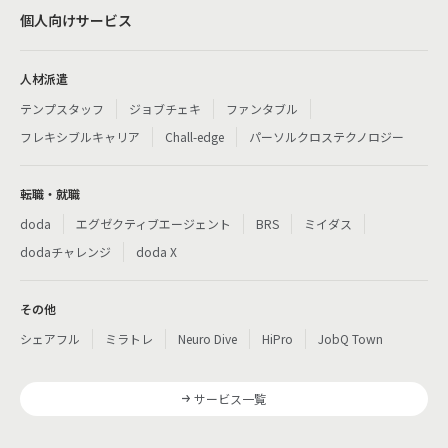
個人向けサービス
人材派遣
テンプスタッフ
ジョブチェキ
ファンタブル
フレキシブルキャリア
Chall-edge
パーソルクロステクノロジー
転職・就職
doda
エグゼクティブエージェント
BRS
ミイダス
dodaチャレンジ
doda X
その他
シェアフル
ミラトレ
Neuro Dive
HiPro
JobQ Town
サービス一覧