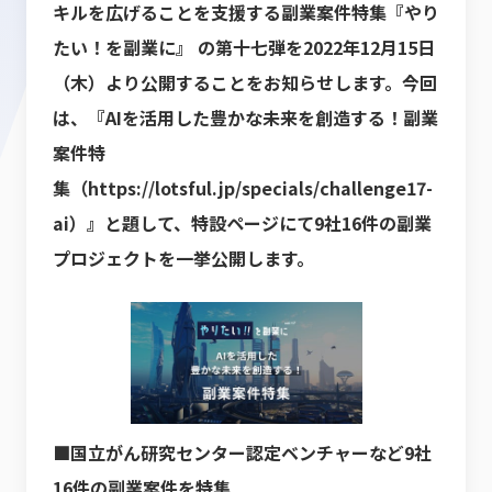
キルを広げることを支援する副業案件特集『やり
たい！を副業に』 の第十七弾を2022年12月15
日
（木）より公開することをお知らせします。今回
は、『AIを活用した豊かな未来を創造する！副業
案件特
集
（
https://lotsful.jp/specials/challenge17-
ai
）』と題して、特設ページにて9社16件の副業
プロジェクトを一
挙公開します。
■国立がん研究センター認定ベンチャーなど9社
16件の副業案件を特集