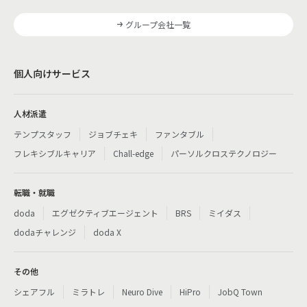
グループ会社一覧
個人向けサービス
人材派遣
テンプスタッフ
ジョブチェキ
ファンタブル
フレキシブルキャリア
Chall-edge
パーソルクロステクノロジー
転職・就職
doda
エグゼクティブエージェント
BRS
ミイダス
dodaチャレンジ
doda X
その他
シェアフル
ミラトレ
Neuro Dive
HiPro
JobQ Town