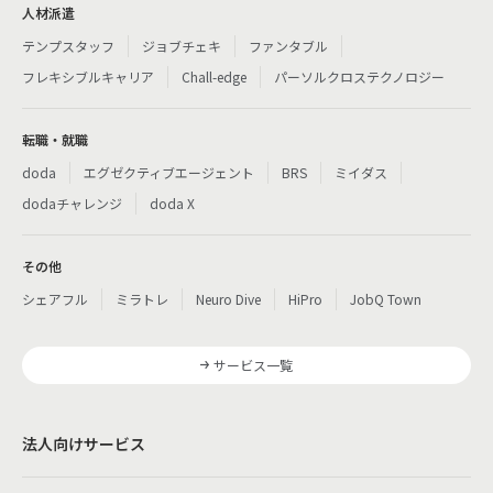
人材派遣
テンプスタッフ
ジョブチェキ
ファンタブル
フレキシブルキャリア
Chall-edge
パーソルクロステクノロジー
転職・就職
doda
エグゼクティブエージェント
BRS
ミイダス
dodaチャレンジ
doda X
その他
シェアフル
ミラトレ
Neuro Dive
HiPro
JobQ Town
サービス一覧
法人向けサービス