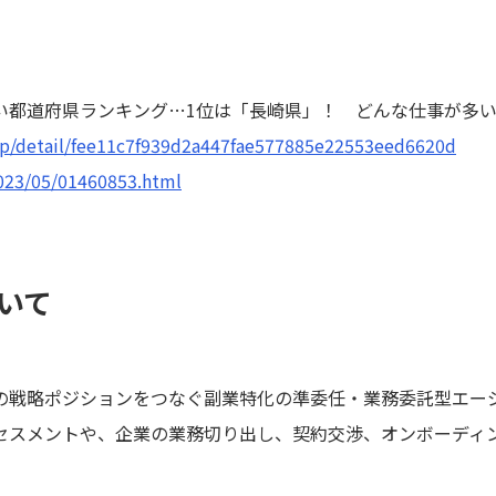
T
い都道府県ランキング…1位は「長崎県」！ どんな仕事が多
o.jp/detail/fee11c7f939d2a447fae577885e22553eed6620d
2023/05/01460853.html
ついて
の戦略ポジションをつなぐ副業特化の準委任・業務委託型エー
セスメントや、企業の業務切り出し、契約交渉、オンボーディ