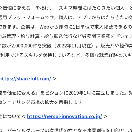
を価値に変える」を掲げ、「スキマ時間にはたらきたい個人」
活用プラットフォームです。個人は、アプリからはたらきたい
できます。企業は、Webから即時に1日単位で求人掲載できる
勤怠管理・給与計算・給与振込代行など労務関連業務を『シェ
2,000,000件を突破（2022年11月現在）。販売系や軽作業
ワークで利用できるスキルを保持しているなど、多様な就業経験と
https://sharefull.com/
＞
を価値に変える」をビジョンに2019年1月に設立しました。
働シェアリング市場の拡大を目指します。
社について＜
https://persol-innovation.co.jp/
＞
、パーソルグループの次世代の柱となる事業創造を目的として、