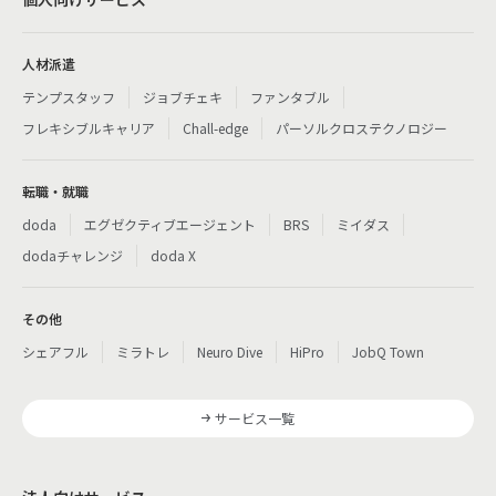
人材派遣
テンプスタッフ
ジョブチェキ
ファンタブル
フレキシブルキャリア
Chall-edge
パーソルクロステクノロジー
転職・就職
doda
エグゼクティブエージェント
BRS
ミイダス
dodaチャレンジ
doda X
その他
シェアフル
ミラトレ
Neuro Dive
HiPro
JobQ Town
サービス一覧