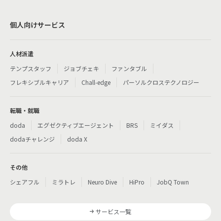
個人向けサービス
人材派遣
テンプスタッフ
ジョブチェキ
ファンタブル
フレキシブルキャリア
Chall-edge
パーソルクロステクノロジー
転職・就職
doda
エグゼクティブエージェント
BRS
ミイダス
dodaチャレンジ
doda X
その他
シェアフル
ミラトレ
Neuro Dive
HiPro
JobQ Town
サービス一覧