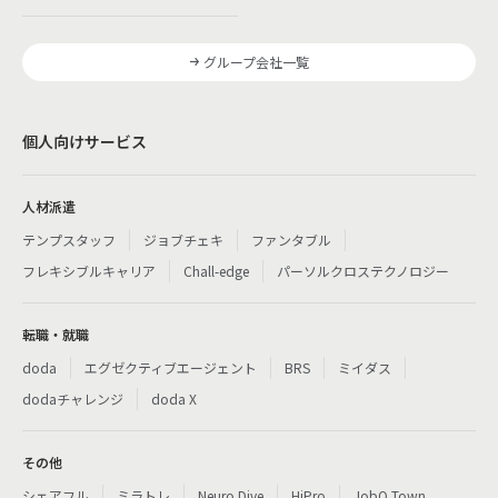
グループ会社一覧
個人向けサービス
人材派遣
テンプスタッフ
ジョブチェキ
ファンタブル
フレキシブルキャリア
Chall-edge
パーソルクロステクノロジー
転職・就職
doda
エグゼクティブエージェント
BRS
ミイダス
dodaチャレンジ
doda X
その他
シェアフル
ミラトレ
Neuro Dive
HiPro
JobQ Town