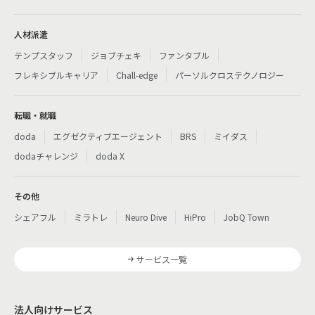
人材派遣
テンプスタッフ
ジョブチェキ
ファンタブル
フレキシブルキャリア
Chall-edge
パーソルクロステクノロジー
転職・就職
doda
エグゼクティブエージェント
BRS
ミイダス
dodaチャレンジ
doda X
その他
シェアフル
ミラトレ
Neuro Dive
HiPro
JobQ Town
サービス一覧
法人向けサービス