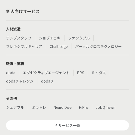
個人向けサービス
人材派遣
テンプスタッフ
ジョブチェキ
ファンタブル
フレキシブルキャリア
Chall-edge
パーソルクロステクノロジー
転職・就職
doda
エグゼクティブエージェント
BRS
ミイダス
dodaチャレンジ
doda X
その他
シェアフル
ミラトレ
Neuro Dive
HiPro
JobQ Town
サービス一覧