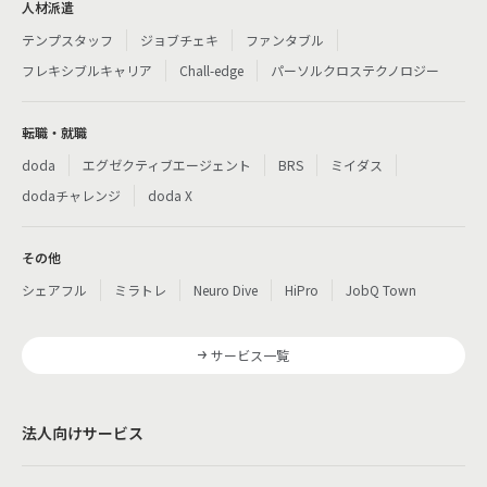
人材派遣
テンプスタッフ
ジョブチェキ
ファンタブル
フレキシブルキャリア
Chall-edge
パーソルクロステクノロジー
転職・就職
doda
エグゼクティブエージェント
BRS
ミイダス
dodaチャレンジ
doda X
その他
シェアフル
ミラトレ
Neuro Dive
HiPro
JobQ Town
サービス一覧
法人向けサービス