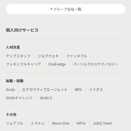
グループ会社一覧
個人向けサービス
人材派遣
テンプスタッフ
ジョブチェキ
ファンタブル
フレキシブルキャリア
Chall-edge
パーソルクロステクノロジー
転職・就職
doda
エグゼクティブエージェント
BRS
ミイダス
dodaチャレンジ
doda X
その他
シェアフル
ミラトレ
Neuro Dive
HiPro
JobQ Town