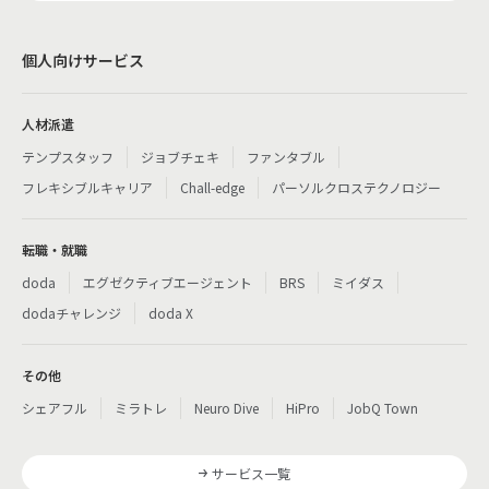
個人向けサービス
人材派遣
テンプスタッフ
ジョブチェキ
ファンタブル
フレキシブルキャリア
Chall-edge
パーソルクロステクノロジー
転職・就職
doda
エグゼクティブエージェント
BRS
ミイダス
dodaチャレンジ
doda X
その他
シェアフル
ミラトレ
Neuro Dive
HiPro
JobQ Town
サービス一覧