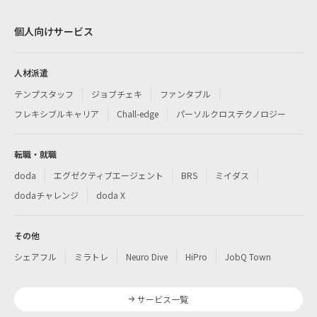
個人向けサービス
人材派遣
テンプスタッフ
ジョブチェキ
ファンタブル
フレキシブルキャリア
Chall-edge
パーソルクロステクノロジー
転職・就職
doda
エグゼクティブエージェント
BRS
ミイダス
dodaチャレンジ
doda X
その他
シェアフル
ミラトレ
Neuro Dive
HiPro
JobQ Town
サービス一覧