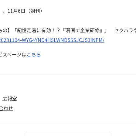
B）、11月6日（朝刊）
もの】「記憶定着に有効！？『漫画で企業研修』」 セクハラ
le/20231104-WYG4YND4H5LWNDS5SJCJS3INPM/
ビスページは
こちら
 広報室
合わせ