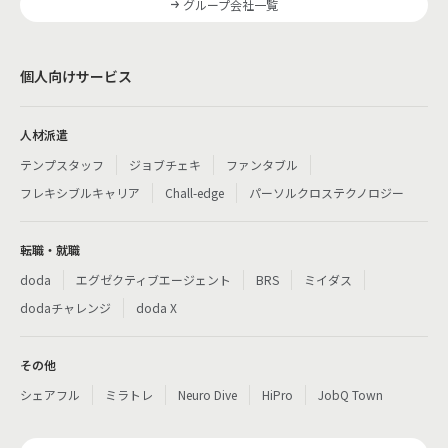
グループ会社一覧
個人向けサービス
人材派遣
テンプスタッフ
ジョブチェキ
ファンタブル
フレキシブルキャリア
Chall-edge
パーソルクロステクノロジー
転職・就職
doda
エグゼクティブエージェント
BRS
ミイダス
dodaチャレンジ
doda X
その他
シェアフル
ミラトレ
Neuro Dive
HiPro
JobQ Town