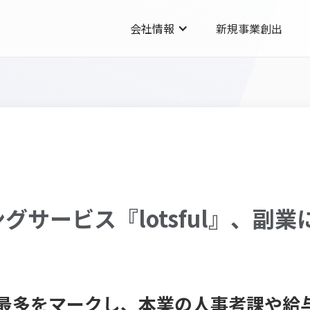
会社情報
新規事業創出
グサービス『lotsful』、副
最多をマークし、本業の人事考課や給