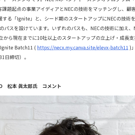
客課題起点の事業アイディアとNECの技術をマッチングし、顧
する「Ignite」と、シード期のスタートアップにNECの技
つのパスを設けています。いずれのパスも、NECの技術に加え、N
設立から現在までに10社以上のスタートアップの立上げ・成長
ite Batch11 (
https://necx.my.canva.site/elevx-batch11
)
31日締切）。
and CEO 松本 眞太郎氏 コメント