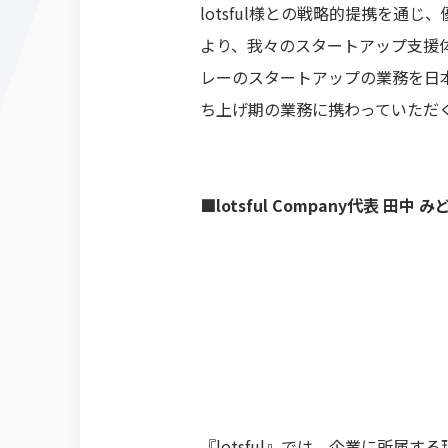
lotsful様との戦略的提携を
より、我々のスタートアップ支援
レーのスタートアップの業務を日
ち上げ期の業務に携わっていただく
■lotsful Company代表 田中 
『lotsful』では、企業に所