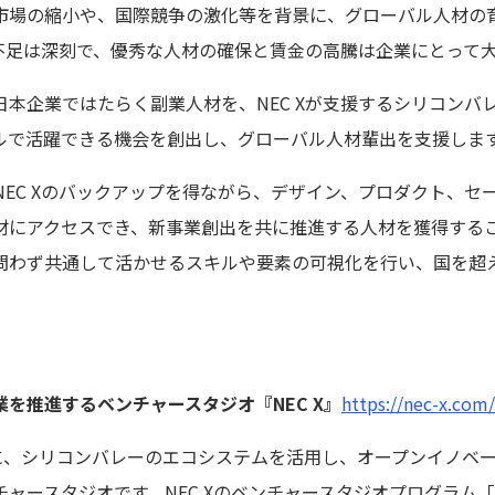
市場の縮小や、国際競争の激化等を背景に、グローバル人材の
不足は深刻で、優秀な人材の確保と賃金の高騰は企業にとって
では日本企業ではたらく副業人材を、NEC Xが支援するシリコン
ルで活躍できる機会を創出し、グローバル人材輩出を支援しま
』とNEC Xのバックアップを得ながら、デザイン、プロダクト、
にアクセスでき、新事業創出を共に推進する人材を獲得することが
問わず共通して活かせるスキルや要素の可視化を行い、国を超
業を推進するベンチャースタジオ『NEC X』
https://nec-x.com/
を核に、シリコンバレーのエコシステムを活用し、オープンイノベ
ースタジオです。NEC Xのベンチャースタジオプログラム「Elev