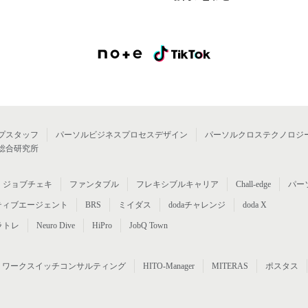
プスタッフ
パーソルビジネスプロセスデザイン
パーソルクロステクノロジ
総合研究所
ジョブチェキ
ファンタブル
フレキシブルキャリア
Chall-edge
パー
ティブエージェント
BRS
ミイダス
dodaチャレンジ
doda X
ラトレ
Neuro Dive
HiPro
JobQ Town
ワークスイッチコンサルティング
HITO-Manager
MITERAS
ポスタス