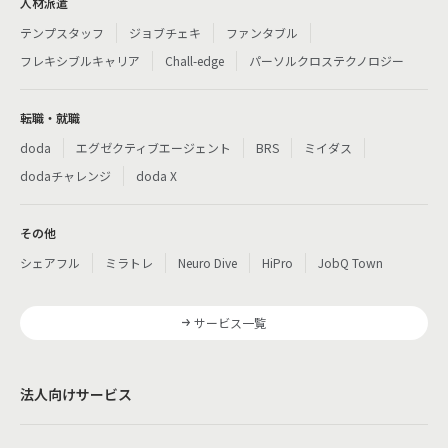
人材派遣
テンプスタッフ
ジョブチェキ
ファンタブル
フレキシブルキャリア
Chall-edge
パーソルクロステクノロジー
転職・就職
doda
エグゼクティブエージェント
BRS
ミイダス
dodaチャレンジ
doda X
その他
シェアフル
ミラトレ
Neuro Dive
HiPro
JobQ Town
サービス一覧
法人向けサービス