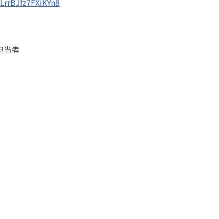
TLrrBJfz7FXiKYn8
当者