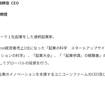
締役 CEO
員教授
レーで１社起業をした連続起業家。
Amazon経営書売上1位になった『起業の科学 スタートアップ
ーションの科学』 、『起業大全』、『「起業参謀」の戦略書』の著
としてグローバルの投資を行う。
企業のイノベーションを支援するユニコーンファームのCEO及