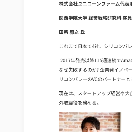
株式会社ユニコーンファーム代表取
関西学院大学 経営戦略研究科 客
田所 雅之 氏
これまで日本で4社、シリコンバ
2017年発売以降115週連続で
なぜ失敗するのか? 企業発イノベ
リコンバレーのVCのパートナー
現在は、スタートアップ経営や大
外取締役を務める。