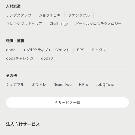
人材派遣
テンプスタッフ
ジョブチェキ
ファンタブル
フレキシブルキャリア
Chall-edge
パーソルクロステクノロジー
転職・就職
doda
エグゼクティブエージェント
BRS
ミイダス
dodaチャレンジ
doda X
その他
シェアフル
ミラトレ
Neuro Dive
HiPro
JobQ Town
サービス一覧
法人向けサービス