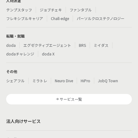
人材派遣
テンプスタッフ
ジョブチェキ
ファンタブル
フレキシブルキャリア
Chall-edge
パーソルクロステクノロジー
転職・就職
doda
エグゼクティブエージェント
BRS
ミイダス
dodaチャレンジ
doda X
その他
シェアフル
ミラトレ
Neuro Dive
HiPro
JobQ Town
サービス一覧
法人向けサービス