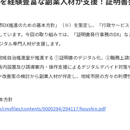
Xを経験豊富な副業人材が支援！証明書
市DX推進のための基本方針」（※）を策定し、「行政サービス
進しています。今回の取り組みでは、「証明書発行事務のDX」
デジタル専門人材が支援します。
地域自治推進室が推進する ①証明書のデジタル化、②職務上請
舎内設置及び誘導案内・操作支援によるデジタルデバイド対策
や改善策の検討から副業人材が伴走し、地域市民の方々の利便
本方針
go/cmsfiles/contents/0000294/294117/houshin.pdf