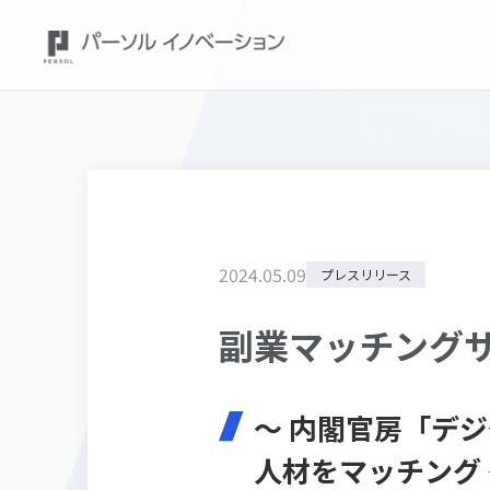
2024
.
05
.
09
プレスリリース
副業マッチングサー
～ 内閣官房「デ
人材をマッチング 