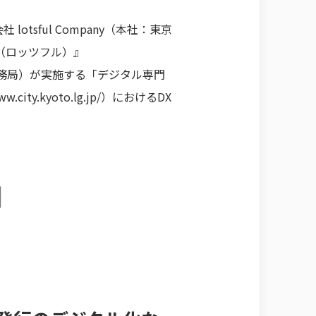
sful Company（本社：東京
ul（ロッツフル）』
務局）が実施する「デジタル専門
ww.city.kyoto.lg.jp/
）におけるDX