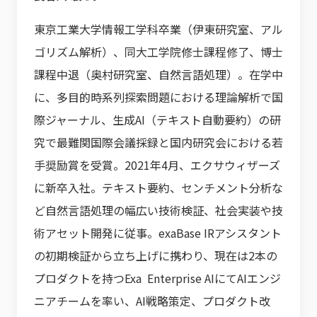
東京工業大学情報工学科卒業（伊東研究室、アル
ゴリズム解析）、同大工学院修士課程修了、博士
課程中退（奥村研究室、自然言語処理）。在学中
に、多目的時系列探索問題における理論解析で国
際ジャーナル、生成AI（テキスト自動要約）の研
究で最難関国際会議採録と国内研究会における若
手奨励賞を受賞。2021年4月、エクサウィザーズ
に新卒入社。テキスト要約、センチメント分析な
ど自然言語処理の幅広い技術検証、社会実装や技
術アセット開発に従事。exaBase IRアシスタント
の初期検証から立ち上げに携わり、現在は2本の
プロダクトを持つExa Enterprise AIにてAIエンジ
ニアチームを率い、AI戦略策定、プロダクト改