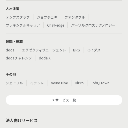
人材派遣
テンプスタッフ
ジョブチェキ
ファンタブル
フレキシブルキャリア
Chall-edge
パーソルクロステクノロジー
転職・就職
doda
エグゼクティブエージェント
BRS
ミイダス
dodaチャレンジ
doda X
その他
シェアフル
ミラトレ
Neuro Dive
HiPro
JobQ Town
サービス一覧
法人向けサービス