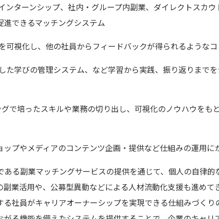
内インターンシップ、社内・グループ内副業、ダイレクトスカ
促進できるマッチングシステム
キルを可視化し、他の社員からフィードバックが得られるような
めとした学びの管理システム、など学習から実践、振り返りまで
業マッチングで培ったスキルや業務の切り出し、可視化のノウハウを
ョップやメディアのコンテンツ企画・提供など仕組みの運用に
事業である副業マッチングサービスの提供を通じて、個人の自律
の副業活用や、公募型異動などによる人材流動化支援も進めて
する社員がキャリアオーナーシップを実現できる仕組みづくり
ながる機能を備えたシステムを提供することで、企業のキャリ