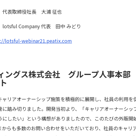
 代表取締役社長 大浦 征也
sful Company 代表 田中 みどり
://lotsful-webinar21.peatix.com
ィングス株式会社 グループ人事本
ト
ャリアオーナーシップ施策を積極的に展開し、社員の利用を
発に踏み切りました。開発当初より、「キャリアオーナーシッ
うにしたい」という構想がありましたので、このたびの外販開
まからも多数のお問い合わせをいただいており、社員のキャリ