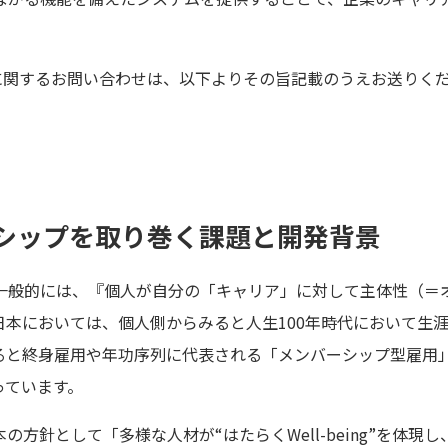
ful」に関するお問い合わせは、以下よりその旨記載のうえお送りく
シップを取り巻く課題と開発背景
般的には、『個人が自分の「キャリア」に対して主体性（＝
日本においては、個人側からみると人生100年時代において生
ると終身雇用や年功序列に代表される「メンバーシップ型雇用
っています。
方針として「多様な人材が“はたらくWell-being”を体現