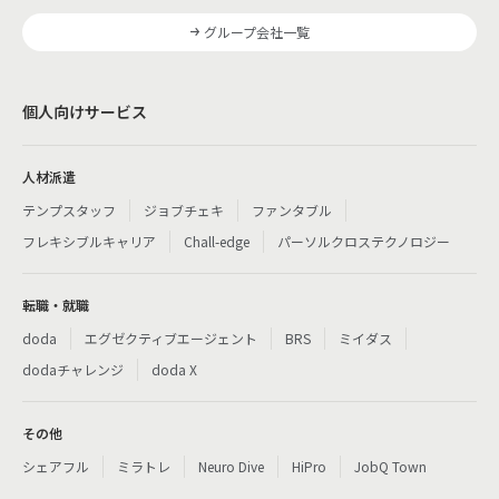
グループ会社一覧
個人向けサービス
人材派遣
テンプスタッフ
ジョブチェキ
ファンタブル
フレキシブルキャリア
Chall-edge
パーソルクロステクノロジー
転職・就職
doda
エグゼクティブエージェント
BRS
ミイダス
dodaチャレンジ
doda X
その他
シェアフル
ミラトレ
Neuro Dive
HiPro
JobQ Town