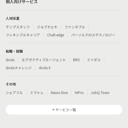
個人向けサービス
人材派遣
テンプスタッフ
ジョブチェキ
ファンタブル
フレキシブルキャリア
Chall-edge
パーソルクロステクノロジー
転職・就職
doda
エグゼクティブエージェント
BRS
ミイダス
dodaチャレンジ
doda X
その他
シェアフル
ミラトレ
Neuro Dive
HiPro
JobQ Town
サービス一覧