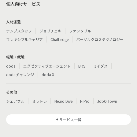
個人向けサービス
人材派遣
テンプスタッフ
ジョブチェキ
ファンタブル
フレキシブルキャリア
Chall-edge
パーソルクロステクノロジー
転職・就職
doda
エグゼクティブエージェント
BRS
ミイダス
dodaチャレンジ
doda X
その他
シェアフル
ミラトレ
Neuro Dive
HiPro
JobQ Town
サービス一覧