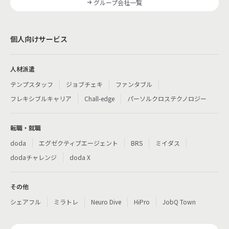
グループ会社一覧
個人向けサービス
人材派遣
テンプスタッフ
ジョブチェキ
ファンタブル
フレキシブルキャリア
Chall-edge
パーソルクロステクノロジー
転職・就職
doda
エグゼクティブエージェント
BRS
ミイダス
dodaチャレンジ
doda X
その他
シェアフル
ミラトレ
Neuro Dive
HiPro
JobQ Town