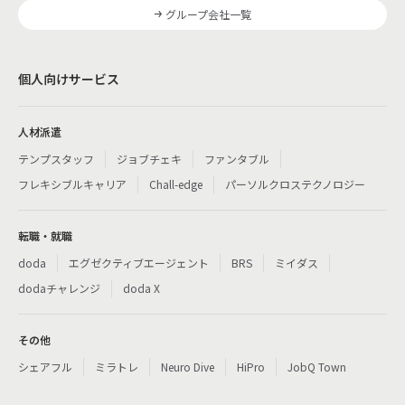
グループ会社一覧
個人向けサービス
人材派遣
テンプスタッフ
ジョブチェキ
ファンタブル
フレキシブルキャリア
Chall-edge
パーソルクロステクノロジー
転職・就職
doda
エグゼクティブエージェント
BRS
ミイダス
dodaチャレンジ
doda X
その他
シェアフル
ミラトレ
Neuro Dive
HiPro
JobQ Town