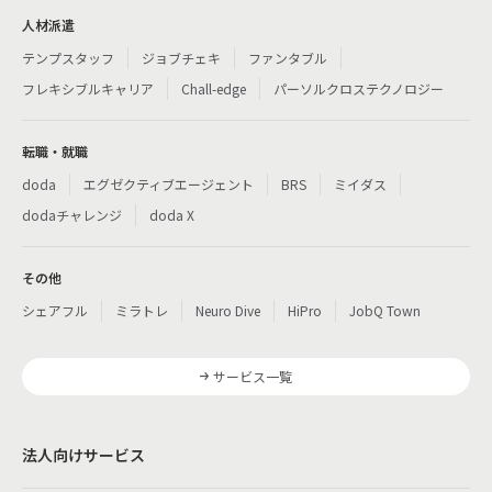
人材派遣
テンプスタッフ
ジョブチェキ
ファンタブル
フレキシブルキャリア
Chall-edge
パーソルクロステクノロジー
転職・就職
doda
エグゼクティブエージェント
BRS
ミイダス
dodaチャレンジ
doda X
その他
シェアフル
ミラトレ
Neuro Dive
HiPro
JobQ Town
サービス一覧
法人向けサービス