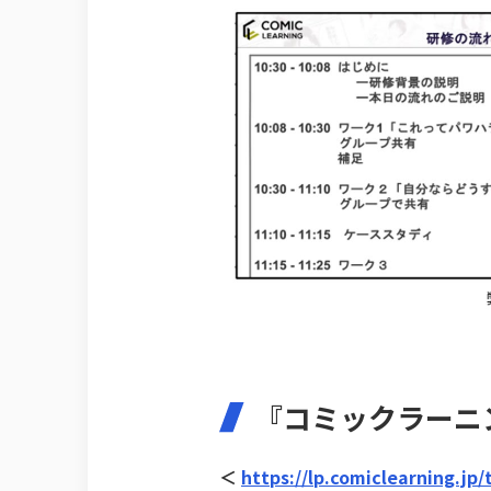
『コミックラーニ
＜
https://lp.comiclearning.jp/