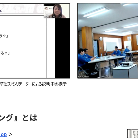
ング』とは
top
＞