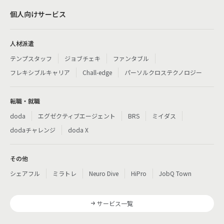
個人向けサービス
人材派遣
テンプスタッフ
ジョブチェキ
ファンタブル
フレキシブルキャリア
Chall-edge
パーソルクロステクノロジー
転職・就職
doda
エグゼクティブエージェント
BRS
ミイダス
dodaチャレンジ
doda X
その他
シェアフル
ミラトレ
Neuro Dive
HiPro
JobQ Town
サービス一覧