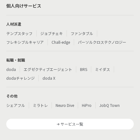
個人向けサービス
人材派遣
テンプスタッフ
ジョブチェキ
ファンタブル
フレキシブルキャリア
Chall-edge
パーソルクロステクノロジー
転職・就職
doda
エグゼクティブエージェント
BRS
ミイダス
dodaチャレンジ
doda X
その他
シェアフル
ミラトレ
Neuro Dive
HiPro
JobQ Town
サービス一覧