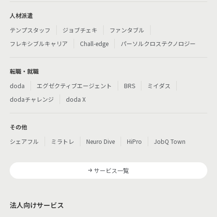
人材派遣
テンプスタッフ
ジョブチェキ
ファンタブル
フレキシブルキャリア
Chall-edge
パーソルクロステクノロジー
転職・就職
doda
エグゼクティブエージェント
BRS
ミイダス
dodaチャレンジ
doda X
その他
シェアフル
ミラトレ
Neuro Dive
HiPro
JobQ Town
サービス一覧
法人向けサービス