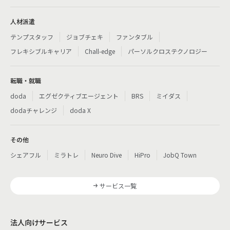
人材派遣
テンプスタッフ
ジョブチェキ
ファンタブル
フレキシブルキャリア
Chall-edge
パーソルクロステクノロジー
転職・就職
doda
エグゼクティブエージェント
BRS
ミイダス
dodaチャレンジ
doda X
その他
シェアフル
ミラトレ
Neuro Dive
HiPro
JobQ Town
サービス一覧
法人向けサービス