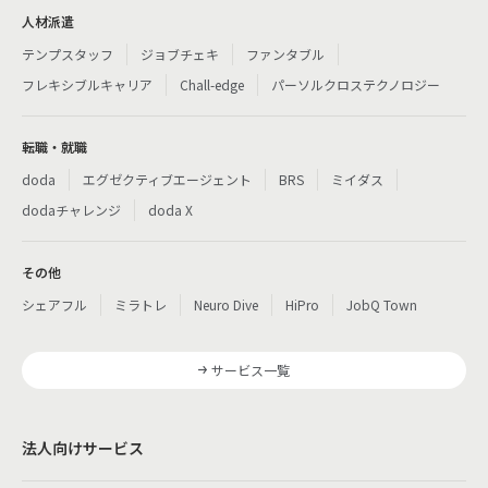
人材派遣
テンプスタッフ
ジョブチェキ
ファンタブル
フレキシブルキャリア
Chall-edge
パーソルクロステクノロジー
転職・就職
doda
エグゼクティブエージェント
BRS
ミイダス
dodaチャレンジ
doda X
その他
シェアフル
ミラトレ
Neuro Dive
HiPro
JobQ Town
サービス一覧
法人向けサービス