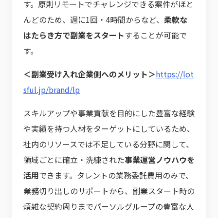
す。原則リモートでチャレンジできる案件がほと
んどのため、週に1回・4時間からなど、
柔軟な
はたらき方で副業をスタート
することが可能で
す。
＜副業受け入れ企業側へのメリット＞
https://lot
sful.jp/brand/lp
スキルアップや事業貢献を目的にした豊富な経験
や実績を持つ人材をターゲットにしているため、
社内のリソースでは不足している分野に関して、
領域ごとに確立・洗練された
事業運営ノウハウを
活用
できます。タレントの業務委託費用のみで、
業務切り出しのサポートから、副業スタート時の
煩雑な契約周りまでパーソルグループの豊富な人