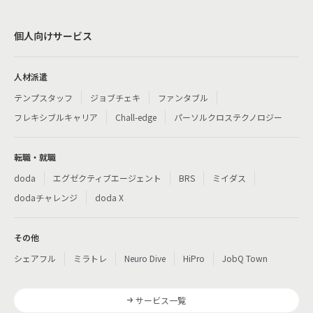
個人向けサービス
人材派遣
テンプスタッフ
ジョブチェキ
ファンタブル
フレキシブルキャリア
Chall-edge
パーソルクロステクノロジー
転職・就職
doda
エグゼクティブエージェント
BRS
ミイダス
dodaチャレンジ
doda X
その他
シェアフル
ミラトレ
Neuro Dive
HiPro
JobQ Town
サービス一覧