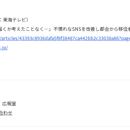
元：東海テレビ）
くか考えたことなく…」不慣れなSNSを改善し都会から移住者
jp/articles/43393c8936dafa5f8f38487ca442bb2c33038a86?pag
.jp/
 広報室
合わせ