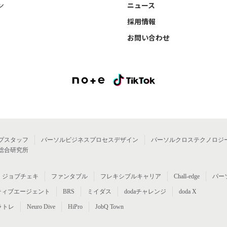
ン
ニュース
採用情報
お問い合わせ
プスタッフ
パーソルビジネスプロセスデザイン
パーソルクロステクノロジ
総合研究所
ジョブチェキ
ファンタブル
フレキシブルキャリア
Chall-edge
パー
ティブエージェント
BRS
ミイダス
dodaチャレンジ
doda X
ラトレ
Neuro Dive
HiPro
JobQ Town