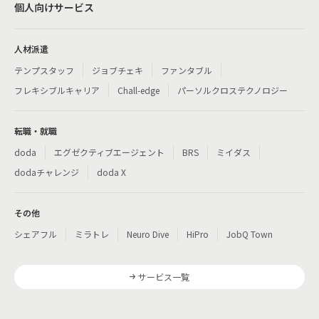
個人向けサービス
人材派遣
テンプスタッフ
ジョブチェキ
ファンタブル
フレキシブルキャリア
Chall-edge
パーソルクロステクノロジー
転職・就職
doda
エグゼクティブエージェント
BRS
ミイダス
dodaチャレンジ
doda X
その他
シェアフル
ミラトレ
Neuro Dive
HiPro
JobQ Town
サービス一覧