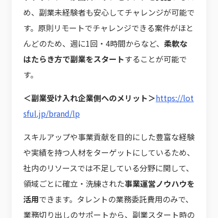
め、副業未経験者も安心してチャレンジが可能で
す。原則リモートでチャレンジできる案件がほと
んどのため、週に1回・4時間からなど、
柔軟な
はたらき方で副業をスタート
することが可能で
す。
＜副業受け入れ企業側へのメリット＞
https://lot
sful.jp/brand/lp
スキルアップや事業貢献を目的にした豊富な経験
や実績を持つ人材をターゲットにしているため、
社内のリソースでは不足している分野に関して、
領域ごとに確立・洗練された
事業運営ノウハウを
活用
できます。タレントの業務委託費用のみで、
業務切り出しのサポートから、副業スタート時の