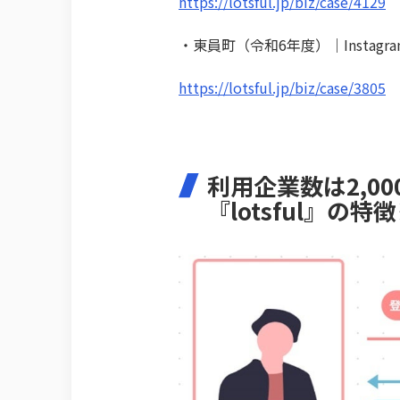
https://lotsful.jp/biz/case/4129
・東員町（令和6年度）｜Instag
https://lotsful.jp/biz/case/3805
利用企業数は2,0
『lotsful』の特