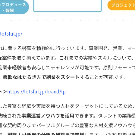
lotsful.jp/
受け入れに関する啓蒙を積極的に行っています。事業開発、営業、
な案件
を取り揃えています。これまでの実績やスキルについて
副業未経験者も安心してチャレンジが可能です。原則リモート
、
柔軟なはたらき方で副業をスタート
することが可能です。
ト＞
https://lotsful.jp/brand/lp
した豊富な経験や実績を持つ人材をターゲットにしているため
洗練された
事業運営ノウハウを活用
できます。タレントの業務
雑な契約周りまでパーソルグループの豊富な人材支援ノウハウ
等、
副業人材活用の仕組み構築まで支援
します。（契約形態は