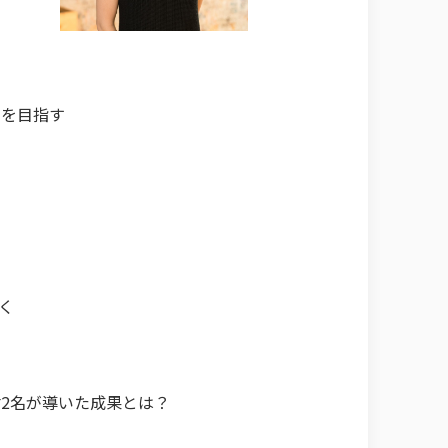
ちを目指す
？
く
2名が導いた成果とは？