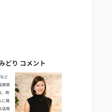
 みどり コメント
化など
滋賀県
は、昨
らに発
S活用