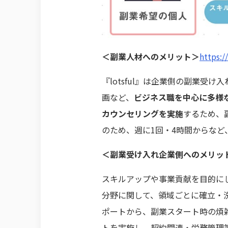
＜副業人材へのメリット＞
https://
『lotsful』は企業側の副業
画など、
ビジネス職を中心に多様
カウンセリングを実施
するため、
のため、週に1回・4時間からなど
＜副業受け入れ企業側へのメリッ
スキルアップや事業貢献を目的に
分野に関して、領域ごとに確立・
ポートから、副業スタート時の煩
トを実施し、契約関連・労務管理