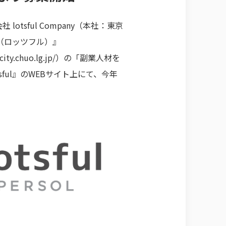
sful Company（本社：東京
ul（ロッツフル）』
ity.chuo.lg.jp/
）の「副業人材を
ul』のWEBサイト上にて、今年