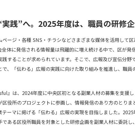
“実践”へ。2025年度は、職員の研修
ムページ・各種 SNS・チラシなどさまざまな媒体を活用して
社会全体に発信される情報量は飛躍的に増え続ける中で、区が発
実践することが求められています。そこで、広報及び宣伝分野
とで、「伝わる」広報の実践に向けた取り組みを推進し、職員
sful』は、2024年度に中央区初となる副業人材の募集を支援
が区役所のプロジェクトに参画し、情報発信のあり方のとりま
業テーマに掲げる「伝わる」広報の実現を目指しました。202
手である区役所職員を対象とした研修企画を副業人材に委託し
。