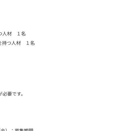
つ人材 １名
を持つ人材 １名
録が必要です。
日（金）：募集期間