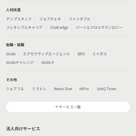
人材派遣
テンプスタッフ
ジョブチェキ
ファンタブル
フレキシブルキャリア
Chall-edge
パーソルクロステクノロジー
転職・就職
doda
エグゼクティブエージェント
BRS
ミイダス
dodaチャレンジ
doda X
その他
シェアフル
ミラトレ
Neuro Dive
HiPro
JobQ Town
サービス一覧
法人向けサービス