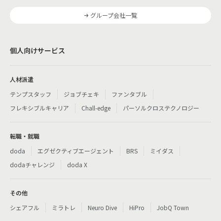
グループ会社一覧
個人向けサービス
人材派遣
テンプスタッフ
ジョブチェキ
ファンタブル
フレキシブルキャリア
Chall-edge
パーソルクロステクノロジー
転職・就職
doda
エグゼクティブエージェント
BRS
ミイダス
dodaチャレンジ
doda X
その他
シェアフル
ミラトレ
Neuro Dive
HiPro
JobQ Town