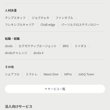
人材派遣
テンプスタッフ
ジョブチェキ
ファンタブル
フレキシブルキャリア
Chall-edge
パーソルクロステクノロジー
転職・就職
doda
エグゼクティブエージェント
BRS
ミイダス
dodaチャレンジ
doda X
その他
シェアフル
ミラトレ
Neuro Dive
HiPro
JobQ Town
サービス一覧
法人向けサービス